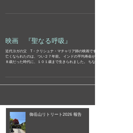
な呼吸になった。今晩のレッスンでも、具体的な内容はそ
んなに話さず…でも大切なところを伝えてみます。...
映画 『聖なる呼吸』
近代ヨガの父 T・クリシュナ・マチャリア師の映画です。
亡くなられたのは、つい２７年前。 インドの平均寿命が５
８歳だった時代に、１０１歳まで生きられました。 ちなみ
に 映画にも出てくる、クリシュナ・マチャリア師の弟子
にあたる、 K.パタビジョイス師（アシュタンガヨガ）と...
御岳山リトリート2026 報告