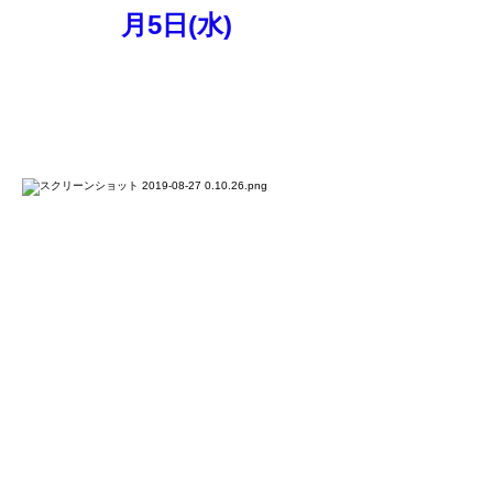
月5日(水)
聖者の痕跡をたどる
チェンナイとラマナアシ
ュラム瞑想の旅